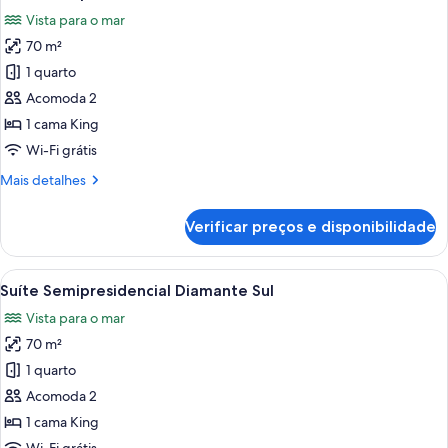
todas
Vista para o mar
as
70 m²
fotos
de
1 quarto
Suíte
Acomoda 2
Semipresidencial
1 cama King
Diamante
Wi-Fi grátis
Norte
Mais
Mais detalhes
detalhes
de
Verificar preços e disponibilidade
Suíte
Semipresidencial
Diamante
Carrega
Quarto de hotel moderno com uma cama
7
Norte
Suíte Semipresidencial Diamante Sul
todas
Vista para o mar
as
70 m²
fotos
de
1 quarto
Suíte
Acomoda 2
Semipresidencial
1 cama King
Diamante