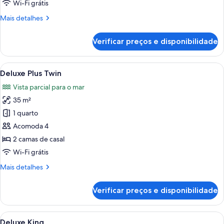
Wi-Fi grátis
Mais
Mais detalhes
detalhes
de
Verificar preços e disponibilidade
Deluxe
Twin
Carrega
Quarto de hotel com duas camas, uma e
4
Deluxe Plus Twin
todas
Vista parcial para o mar
as
35 m²
fotos
de
1 quarto
Deluxe
Acomoda 4
Plus
2 camas de casal
Twin
Wi-Fi grátis
Mais
Mais detalhes
detalhes
de
Verificar preços e disponibilidade
Deluxe
Plus
Twin
Carrega
Quarto de hotel com cama, mesa de cabe
6
Deluxe King