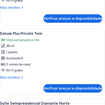
Wi-Fi grátis
King
Mais
Mais detalhes
detalhes
de
Verificar preços e disponibilidade
Deluxe
Plus
Private
Carrega
Quarto de hotel com uma cama de casal
6
King
Deluxe Plus Private Twin
todas
Vista parcial para o mar
as
35 m²
fotos
de
1 quarto
Deluxe
Acomoda 4
Plus
2 camas de casal
Private
Wi-Fi grátis
Twin
Mais
Mais detalhes
detalhes
de
Verificar preços e disponibilidade
Deluxe
Plus
Private
Carrega
Quarto de hotel moderno com uma cama
7
Twin
Suíte Semipresidencial Diamante Norte