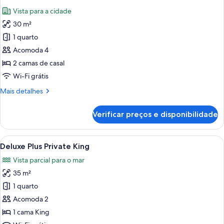
todas
Vista para a cidade
as
30 m²
fotos
de
1 quarto
Deluxe
Acomoda 4
Private
2 camas de casal
Twin
Wi-Fi grátis
Mais
Mais detalhes
detalhes
de
Verificar preços e disponibilidade
Deluxe
Private
Twin
Carrega
Quarto de hotel com cama, mesa de ca
6
Deluxe Plus Private King
todas
Vista parcial para o mar
as
35 m²
fotos
de
1 quarto
Deluxe
Acomoda 2
Plus
1 cama King
Private