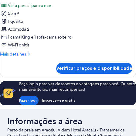
todas
Vista parcial para o mar
as
55 m²
fotos
de
1 quarto
Suíte
Acomoda 2
Executiva
1 cama King e 1 sofá-cama solteiro
Premium
Wi-Fi grátis
Mais
Mais detalhes
detalhes
de
Verificar preços e disponibilidade
Suíte
Executiva
Premium
Faça login para ver descontos e vantagens para você. Quanto
mais aventuras, mais recompensas!
Fazer login
Inscrever-se grátis
Informações a área
Perto da praia em Aracaju, Vidam Hotel Aracaju - Transamerica
Collection fica no bairro Atalaia. Museu da Gente Sergipana e