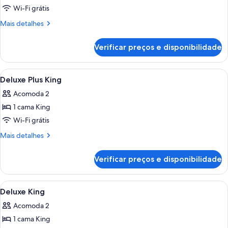
de
Wi-Fi grátis
Deluxe
Mais
Mais detalhes
Premium
detalhes
de
King
Verificar preços e disponibilidade
Deluxe
Premium
King
Carrega
Quarto de hotel com cama, uma cadeira
3
Deluxe Plus King
todas
Acomoda 2
as
1 cama King
fotos
de
Wi-Fi grátis
Deluxe
Mais
Mais detalhes
Plus
detalhes
de
King
Verificar preços e disponibilidade
Deluxe
Plus
King
Carrega
Quarto de hotel com uma cama, mesas
4
Deluxe King
todas
Acomoda 2
as
1 cama King
fotos