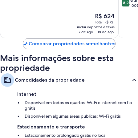
Mui
10,
8,2
Roupas de cama antialérgicas e camas com colchão Select Comfort
de
1.009
Excelente,
10,
708
Banheiros com chuveiros e bidês
O
R$ 624
Muito
avaliações
preço
Smart TVs de 43 polegadas com com canais premium
boa,
Total: R$ 721
é
inclui impostos e taxas
1.009
Guarda-roupa ou closet, saquinhos de chá/café instantâneo grátis e
de
17 de ago. – 18 de ago.
avaliaçõ
cafeteiras/chaleiras
R$ 624
Comparar propriedades semelhantes
Mais informações sobre esta
propriedade
Comodidades da propriedade
Internet
Disponível em todos os quartos: Wi-Fi e internet com fio
grátis
Disponível em algumas áreas públicas: Wi-Fi grátis
Estacionamento e transporte
Estacionamento prolongado grátis no local