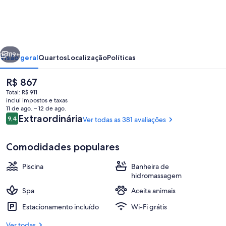
Hotel
Aracaju
-
erior
Próximo
Transamerica
119+
Visão geral
Quartos
Localização
Políticas
Collection
O
R$ 867
preço
Total: R$ 911
atual
inclui impostos e taxas
é
11 de ago. – 12 de ago.
R$ 867
Avaliações
Extraordinária
9,4
Ver todas as 381 avaliações
9,4 de 10
Comodidades populares
Terraço na cobertura
Piscina
Banheira de
hidromassagem
Spa
Aceita animais
Estacionamento incluído
Wi-Fi grátis
Ver todas