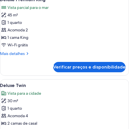
todas
Vista parcial para o mar
as
45 m²
fotos
de
1 quarto
Deluxe
Acomoda 2
Premium
1 cama King
King
Wi-Fi grátis
Mais
Mais detalhes
detalhes
de
Verificar preços e disponibilidade
Deluxe
Premium
King
Carrega
Quarto de hotel com duas camas, uma 
6
Deluxe Twin
todas
Vista para a cidade
as
30 m²
fotos
de
1 quarto
Deluxe
Acomoda 4
Twin
2 camas de casal