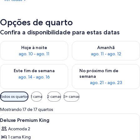
Opções de quarto
Confira a disponibilidade para estas datas
Verifica a disponibilidade para esta noite, ago. 10 - ago. 11
Verifica a disponibilidade para
Hoje à noite
Amanhã
ago. 10 - ago. 11
ago. 11 - ago. 12
Verifica a disponibilidade para este fim de semana, ago. 14 - a
Verifica a disponibilidade par
Este fim de semana
No próximo fim de
semana
ago. 14 - ago. 16
ago. 21 - ago. 23
Filtros
Todos os quartos
1 cama
2 camas
3+ camas
disponíveis
para
Mostrando 17 de 17 quartos
os
Carrega
Quarto de hotel com uma cama grande,
9
Deluxe Premium King
quartos
todas
Acomoda 2
as
1 cama King
fotos