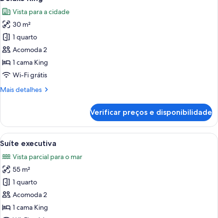
todas
Vista para a cidade
as
30 m²
fotos
de
1 quarto
Deluxe
Acomoda 2
King
1 cama King
Wi-Fi grátis
Mais
Mais detalhes
detalhes
de
Verificar preços e disponibilidade
Deluxe
King
Carrega
Quarto de hotel com cama, mesa de ca
5
Suíte executiva
todas
Vista parcial para o mar
as
55 m²
fotos
de
1 quarto
Suíte
Acomoda 2
executiva
1 cama King