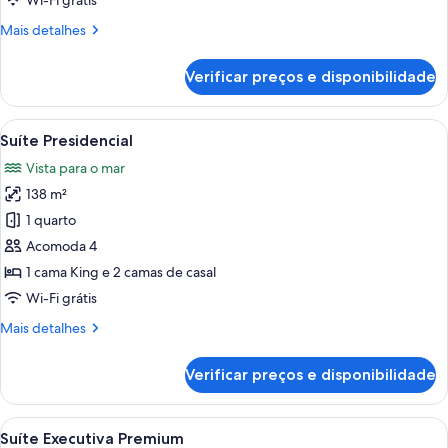
Wi-Fi grátis
Sul
Mais
Mais detalhes
detalhes
de
Verificar preços e disponibilidade
Suíte
Semipresidencial
Diamante
Carrega
Quarto moderno com cama grande, área
11
Sul
Suíte Presidencial
todas
Vista para o mar
as
138 m²
fotos
de
1 quarto
Suíte
Acomoda 4
Presidencial
1 cama King e 2 camas de casal
Wi-Fi grátis
Mais
Mais detalhes
detalhes
de
Verificar preços e disponibilidade
Suíte
Presidencial
Carrega
Um quarto com uma mesa de jantar de 
6
Suíte Executiva Premium