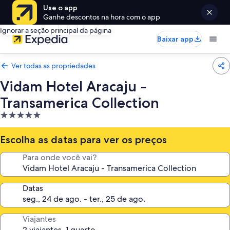
Use o app
Ganhe descontos na hora com o app
Ignorar a seção principal da página
Baixar app
Ver todas as propriedades
Vidam Hotel Aracaju -
Transamerica Collection
Propriedade
5.0
estrelas
Escolha as datas para ver os preços
Para onde você vai?
Datas
Viajantes