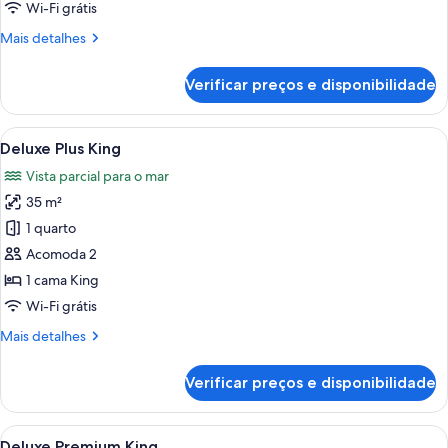
de
Wi-Fi grátis
Deluxe
Mais
Mais detalhes
King
detalhes
de
Verificar preços e disponibilidade
Deluxe
King
Carrega
Quarto de hotel com cama, mesa de ca
6
Deluxe Plus King
todas
Vista parcial para o mar
as
35 m²
fotos
de
1 quarto
Deluxe
Acomoda 2
Plus
1 cama King
King
Wi-Fi grátis
Mais
Mais detalhes
detalhes
de
Verificar preços e disponibilidade
Deluxe
Plus
King
Carrega
Quarto de hotel com uma cama, uma me
9
Deluxe Premium King