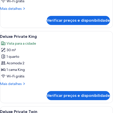
Wi-Fi grátis
Mais
Mais detalhes
detalhes
de
Verificar preços e disponibilidade
Suíte
executiva
Carrega
Quarto de hotel com cama, mesa de cabe
5
Deluxe Private King
todas
Vista para a cidade
as
30 m²
fotos
de
1 quarto
Deluxe
Acomoda 2
Private
1 cama King
King
Wi-Fi grátis
Mais
Mais detalhes
detalhes
de
Verificar preços e disponibilidade
Deluxe
Private
King
Carrega
Quarto de hotel com duas camas, uma
4
Deluxe Private Twin