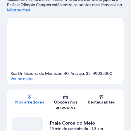
Palácio Olímpio Campos estão entre os pontos mais famosos no
local. No entanto, a região também conta com atrações como
Mostrar mais
Oceanário de Aracaju e Centro de Arte e Cultura de Sergipe.
Calçadão e Mirante 13 de Julho e Centro Cultural de Aracaju
também valem a visita.
Confira nosso guia de viagem sobre
Aracaju.
Rua Dr. Bezerra de Menezes, 40, Aracaju, SE, 49035300
Ver no mapa
Mapa
Nos arredores
Opções nos
Restaurantes
arredores
Praia Coroa do Meio
15 min de caminhada
- 1.3 km