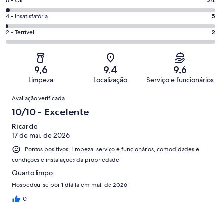
Excelente.
Nota
6 - Ok
24
-
749
6
Boa.
Nota
4 - Insatisfatória
5
de
-
220
4
1000
Ok.
Nota
2 - Terrível
2
de
-
avaliações
24
2
1000
Insatisfatória.
de
-
avaliações
5
1000
Terrível.
de
9,6
9,4
9,6
avaliações
2
1000
Limpeza
Localização
Serviço e funcionários
de
avaliações
Avaliações
1000
Avaliação verificada
avaliações
10/10 - Excelente
Ricardo
17 de mai. de 2026
Pontos positivos: Limpeza, serviço e funcionários, comodidades e
condições e instalações da propriedade
Quarto limpo
Hospedou-se por 1 diária em mai. de 2026
0