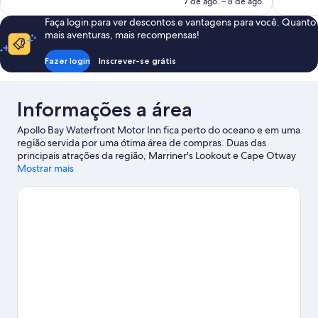
de
7 de ago. – 8 de ago.
R$ 381
Faça login para ver descontos e vantagens para você. Quanto
mais aventuras, mais recompensas!
Fazer login
Inscrever-se grátis
Informações a área
Apollo Bay Waterfront Motor Inn fica perto do oceano e em uma
região servida por uma ótima área de compras. Duas das
principais atrações da região, Marriner's Lookout e Cape Otway
Lightstation são locais muito procurados pelos visitantes, que
Mostrar mais
também são atraídos pelas belezas naturais em Maits Rest
Rainforest Walk e The Redwoods Otways. Otway Fly Treetop
Adventures é uma atração imperdível. Com atividades como
passeios de caiaque, mergulho livre (com snorkel) e
surfe/bodyboard nas proximidades, você tem muitas opções
para se divertir e se refrescar ao mesmo tempo.
Confira nosso
guia de viagem sobre Apollo Bay.
Ver mais motéis - Apollo Bay