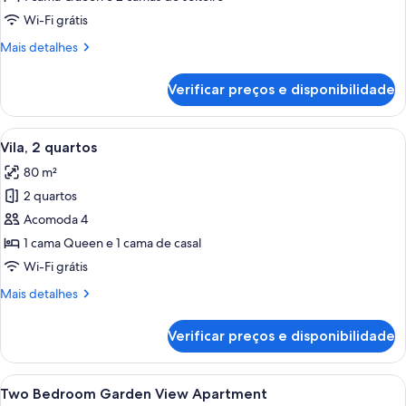
quartos,
Wi-Fi grátis
vista
Mais
Mais detalhes
para
detalhes
o
de
Verificar preços e disponibilidade
oceano
Apartamento,
2
quartos,
Carrega
Vila, 2 quartos | Vista para o jardim
18
vista
Vila, 2 quartos
todas
para
80 m²
o
as
oceano
2 quartos
fotos
de
Acomoda 4
Vila,
1 cama Queen e 1 cama de casal
2
Wi-Fi grátis
quartos
Mais
Mais detalhes
detalhes
de
Verificar preços e disponibilidade
Vila,
2
quartos
Carrega
Cortinas blackout, ferros/tábuas de p
16
Two Bedroom Garden View Apartment
todas