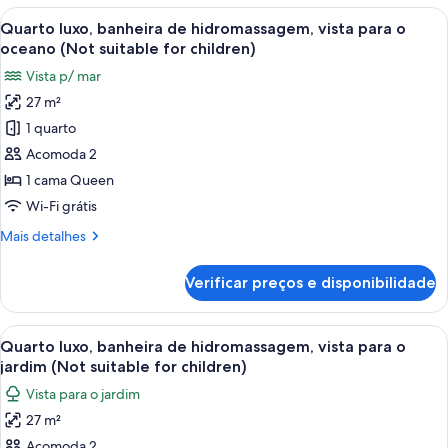
Apartment
Ocean
Carrega
Quarto luxo, banheira de hidromassage
13
View
Quarto luxo, banheira de hidromassagem, vista para o
todas
Apartment
oceano (Not suitable for children)
as
Vista p/ mar
fotos
27 m²
de
1 quarto
Quarto
luxo,
Acomoda 2
banheira
1 cama Queen
de
Wi-Fi grátis
hidromassagem,
Mais
Mais detalhes
vista
detalhes
para
de
Verificar preços e disponibilidade
Quarto
o
luxo,
oceano
banheira
Carrega
Quarto luxo, banheira de hidromassagem
(Not
14
de
Quarto luxo, banheira de hidromassagem, vista para o
todas
suitable
hidromassagem,
jardim (Not suitable for children)
vista
as
for
Vista para o jardim
para
fotos
children)
o
27 m²
de
oceano
Acomoda 2