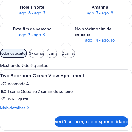
Verifica a disponibilidade para esta noite, ago. 6 - ago. 7
Verifica a disponibilidade par
Hoje à noite
Amanhã
ago. 6 - ago. 7
ago. 7 - ago. 8
Verifica a disponibilidade para este fim de semana, ago. 7 - ag
Verifica a disponibilidade par
Este fim de semana
No próximo fim de
semana
ago. 7 - ago. 9
ago. 14 - ago. 16
Filtros
Todos os quartos
3+ camas
1 cama
2 camas
disponíveis
para
Mostrando 9 de 9 quartos
os
Carrega
Cortinas blackout, ferros/tábuas de p
11
Two Bedroom Ocean View Apartment
quartos
todas
Acomoda 4
as
1 cama Queen e 2 camas de solteiro
fotos
de
Wi-Fi grátis
Two
Mais
Mais detalhes
Bedroom
detalhes
de
Ocean
Verificar preços e disponibilidade
Two
View
Bedroom