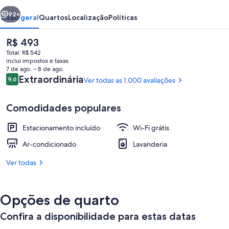
Motor
erior
Próximo
Inn
92+
Visão geral
Quartos
Localização
Políticas
O
R$ 493
preço
Total: R$ 542
atual
inclui impostos e taxas
é
7 de ago. – 8 de ago.
R$ 493
Avaliações
Extraordinária
9,6
Ver todas as 1.000 avaliações
9,6 de 10
Comodidades populares
Fachada
Estacionamento incluído
Wi-Fi grátis
Ar-condicionado
Lavanderia
Ver todas
Opções de quarto
Confira a disponibilidade para estas datas