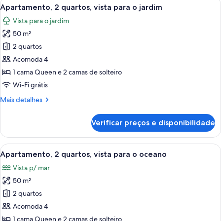
Carrega
Apartamento, 2 quartos, vista para o ja
15
Apartamento, 2 quartos, vista para o jardim
todas
Vista para o jardim
as
50 m²
fotos
de
2 quartos
Apartamento,
Acomoda 4
2
1 cama Queen e 2 camas de solteiro
quartos,
Wi-Fi grátis
vista
Mais
Mais detalhes
para
detalhes
o
de
Verificar preços e disponibilidade
jardim
Apartamento,
2
quartos,
Carrega
Apartamento, 2 quartos, vista para o 
19
vista
Apartamento, 2 quartos, vista para o oceano
todas
para
Vista p/ mar
o
as
jardim
50 m²
fotos
de
2 quartos
Apartamento,
Acomoda 4
2
1 cama Queen e 2 camas de solteiro