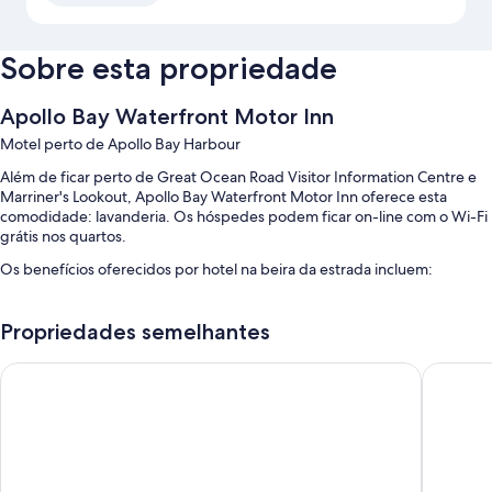
Sobre esta propriedade
Apollo Bay Waterfront Motor Inn
Motel perto de Apollo Bay Harbour
Além de ficar perto de Great Ocean Road Visitor Information Centre e
Marriner's Lookout, Apollo Bay Waterfront Motor Inn oferece esta
comodidade: lavanderia. Os hóspedes podem ficar on-line com o Wi-Fi
grátis nos quartos.
Os benefícios oferecidos por hotel na beira da estrada incluem:
Estacionamento sem manobrista grátis
Propriedades semelhantes
Check-out expresso, check-in expresso e assistência com
passeios/bilhetes
Apollo Bay Motel and Apartments
Coastal 
Áreas para não fumantes, armazenamento para bagagem e serviços
de concierge
As avaliações dos hóspedes enaltecem a equipe prestativa e a
proximidade à área de compras.
Características do quarto