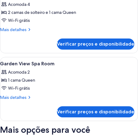
Acomoda 4
as
2 camas de solteiro e 1 cama Queen
fotos
de
Wi-Fi grátis
Two
Mais
Mais detalhes
Bedroom
detalhes
de
Garden
Verificar preços e disponibilidade
Two
View
Bedroom
Apartment
Garden
Carrega
Cortinas blackout, ferros/tábuas de p
13
View
Garden View Spa Room
todas
Apartment
Acomoda 2
as
1 cama Queen
fotos
de
Wi-Fi grátis
Garden
Mais
Mais detalhes
View
detalhes
de
Spa
Verificar preços e disponibilidade
Garden
Room
View
Spa
Mais opções para você
Room