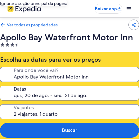
Ignorar a seção principal da página
Baixar app
Ver todas as propriedades
Apollo Bay Waterfront Motor Inn
Propriedade
3.5
estrelas
Escolha as datas para ver os preços
Para onde você vai?
Datas
Viajantes
Buscar