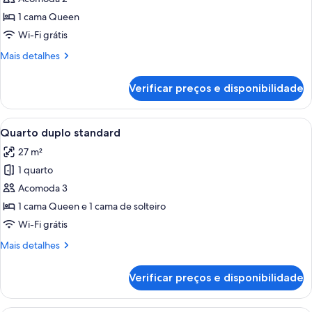
Quarto
(Not
suitable
luxo,
1 cama Queen
for
banheira
Wi-Fi grátis
children)
de
Mais
Mais detalhes
hidromassagem,
detalhes
vista
de
Verificar preços e disponibilidade
Quarto
para
luxo,
o
banheira
Carrega
Quarto duplo standard | Cortinas blac
jardim
9
de
Quarto duplo standard
todas
hidromassagem,
(Not
27 m²
vista
as
suitable
para
1 quarto
fotos
for
o
de
Acomoda 3
children)
jardim
Quarto
(Not
1 cama Queen e 1 cama de solteiro
suitable
duplo
Wi-Fi grátis
for
standard
children)
Mais
Mais detalhes
detalhes
de
Verificar preços e disponibilidade
Quarto
duplo
standard