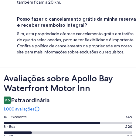
também ficam a 20 km.
Posso fazer o cancelamento grátis da minha reserva
e receber reembolso integral?
Sim, esta propriedade oferece cancelamento grátis em tarifas
de quarto selecionadas, porque ter flexibilidade é importante.
Confira a política de cancelamento da propriedade em nosso
site para mais informações sobre exclusões ou requisitos.
Avaliações
Avaliações sobre Apollo Bay
Waterfront Motor Inn
Extraordinária
9,6
1.000 avaliações
Nota
10 - Excelente
749
10
Nota
8 - Boa
220
-
8