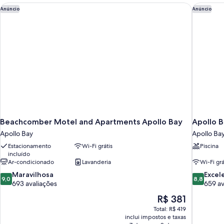
Beachcomber Motel and Apartments Apollo Bay
Apollo B
Anúncio
Anúncio
Beachcomber Motel and Apartments Apollo Bay
Apollo 
Apollo Bay
Apollo Ba
Estacionamento
Wi-Fi grátis
Piscina
incluído
Ar-condicionado
Lavanderia
Wi-Fi grá
9.0
8.8
Maravilhosa
Excel
9,0
8,8
de
de
693 avaliações
659 av
10,
10,
O
R$ 381
Maravilhosa,
Excelente
preço
Total: R$ 419
693
659
é
inclui impostos e taxas
avaliações
avaliações