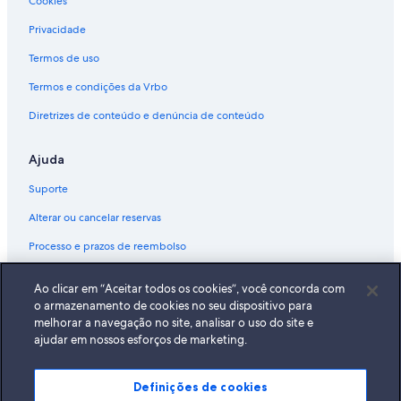
Cookies
Privacidade
Termos de uso
Termos e condições da Vrbo
Diretrizes de conteúdo e denúncia de conteúdo
Ajuda
Suporte
Alterar ou cancelar reservas
Processo e prazos de reembolso
Reserve um voo usando um crédito da companhia aérea
Ao clicar em “Aceitar todos os cookies”, você concorda com
Documentos para viagens internacionais
o armazenamento de cookies no seu dispositivo para
melhorar a navegação no site, analisar o uso do site e
ajudar em nossos esforços de marketing.
Definições de cookies
A Expedia, Inc. não se responsabiliza pelo conteúdo dos sites externos.