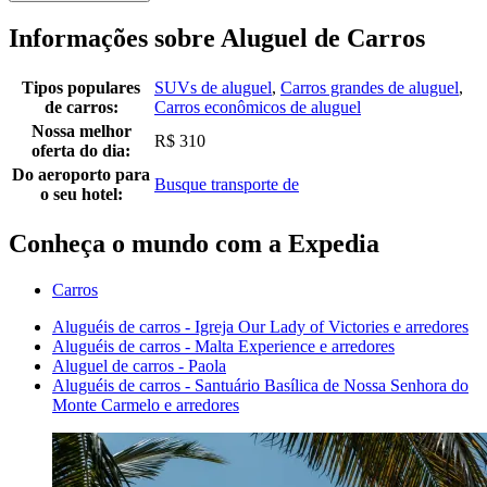
Informações sobre Aluguel de Carros
Tipos populares
SUVs de aluguel
,
Carros grandes de aluguel
,
de carros:
Carros econômicos de aluguel
Nossa melhor
R$ 310
oferta do dia:
Do aeroporto para
Busque transporte de
o seu hotel:
Conheça o mundo com a Expedia
Carros
Aluguéis de carros - Igreja Our Lady of Victories e arredores
Aluguéis de carros - Malta Experience e arredores
Aluguel de carros - Paola
Aluguéis de carros - Santuário Basílica de Nossa Senhora do
Monte Carmelo e arredores