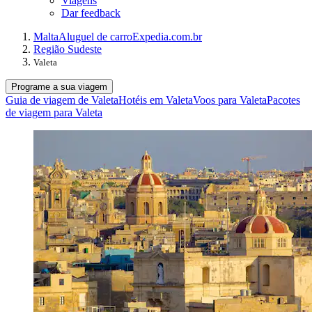
Viagens
Dar feedback
Malta
Aluguel de carro
Expedia.com.br
Região Sudeste
Valeta
Programe a sua viagem
Guia de viagem de Valeta
Hotéis em Valeta
Voos para Valeta
Pacotes
de viagem para Valeta