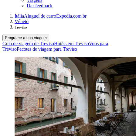
Viagens
Dar feedback
Itália
Aluguel de carro
Expedia.com.br
Vêneto
Treviso
Programe a sua viagem
Guia de viagem de Treviso
Hotéis em Treviso
Voos para
Treviso
Pacotes de viagem para Treviso