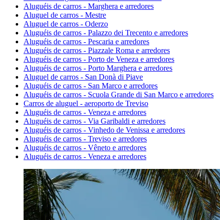
Aluguéis de carros - Marghera e arredores
Aluguel de carros - Mestre
Aluguel de carros - Oderzo
Aluguéis de carros - Palazzo dei Trecento e arredores
Aluguéis de carros - Pescaria e arredores
Aluguéis de carros - Piazzale Roma e arredores
Aluguéis de carros - Porto de Veneza e arredores
Aluguéis de carros - Porto Marghera e arredores
Aluguel de carros - San Donà di Piave
Aluguéis de carros - San Marco e arredores
Aluguéis de carros - Scuola Grande di San Marco e arredores
Carros de aluguel - aeroporto de Treviso
Aluguéis de carros - Veneza e arredores
Aluguéis de carros - Via Garibaldi e arredores
Aluguéis de carros - Vinhedo de Venissa e arredores
Aluguéis de carros - Treviso e arredores
Aluguéis de carros - Vêneto e arredores
Aluguéis de carros - Veneza e arredores