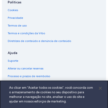
Políticas
Cookies
Privacidade
Termos de uso
Termos e condições da Vrbo
Diretrizes de conteúdo e denúncia de conteúdo
Ajuda
Suporte
Alterar ou cancelar reservas
Processo e prazos de reembolso
Reserve um voo usando um crédito da companhia aérea
Ao clicar em “Aceitar todos os cookies”, você concorda com
Documentos para viagens internacionais
o armazenamento de cookies no seu dispositivo para
melhorar a navegação no site, analisar o uso do site e
ajudar em nossos esforços de marketing.