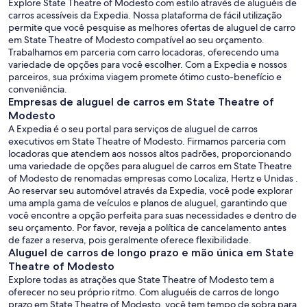
Explore State Theatre of Modesto com estilo através de aluguéis de
carros acessíveis da Expedia. Nossa plataforma de fácil utilização
permite que você pesquise as melhores ofertas de aluguel de carro
em State Theatre of Modesto compatível ao seu orçamento.
Trabalhamos em parceria com carro locadoras, oferecendo uma
variedade de opções para você escolher. Com a Expedia e nossos
parceiros, sua próxima viagem promete ótimo custo-benefício e
conveniência.
Empresas de aluguel de carros em State Theatre of
Modesto
A Expedia é o seu portal para serviços de aluguel de carros
executivos em State Theatre of Modesto. Firmamos parceria com
locadoras que atendem aos nossos altos padrões, proporcionando
uma variedade de opções para aluguel de carros em State Theatre
of Modesto de renomadas empresas como Localiza, Hertz e Unidas .
Ao reservar seu automóvel através da Expedia, você pode explorar
uma ampla gama de veículos e planos de aluguel, garantindo que
você encontre a opção perfeita para suas necessidades e dentro de
seu orçamento. Por favor, reveja a política de cancelamento antes
de fazer a reserva, pois geralmente oferece flexibilidade.
Aluguel de carros de longo prazo e mão única em State
Theatre of Modesto
Explore todas as atrações que State Theatre of Modesto tem a
oferecer no seu próprio ritmo. Com aluguéis de carros de longo
prazo em State Theatre of Modesto, você tem tempo de sobra para