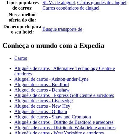
Tipos populares
SUVs de aluguel
,
Carros grandes de aluguel
,
de carros:
Carros econômicos de aluguel
Nossa melhor
oferta do dia:
Do aeroporto para
Busque transporte de
o seu hotel:
Conheça o mundo com a Expedia
Carros
Aluguéis de carros - Alternative Technology Centre e
arredores
Aluguel de carros - Ashton-under-Lyne
Aluguel de carros - Bradford
Aluguel de carros - Denshaw
Aluguéis de carros - Express Golf Centre e arredores
Aluguel de carros - Liversedge
Aluguel de carros - New Hey
Aluguel de carros - Oldham
Aluguel de carros - Shaw and Crompton
Aluguéis de carros - Distrito de Bradford e arredores
Aluguéis de carros - Distrito de Wakefield e arredores
Aluguéis de carros - West Yorkshire e arredores