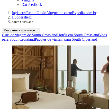
Viagens
Dar feedback
Inglaterra
Reino Unido
Aluguel de carro
Expedia.com.br
Huddersfield
South Crossland
Programe a sua viagem
Guia de viagem de South Crossland
Hotéis em South Crossland
Voos
para South Crossland
Pacotes de viagem para South Crossland