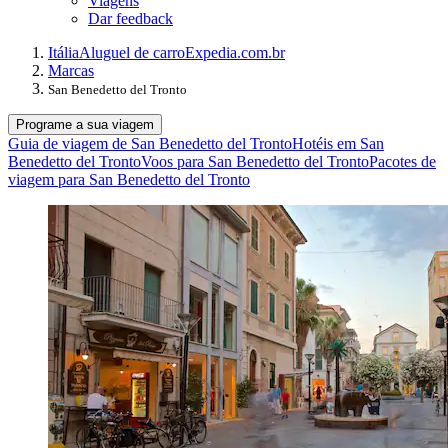
Viagens
Dar feedback
Itália
Aluguel de carro
Expedia.com.br
Marcas
San Benedetto del Tronto
Programe a sua viagem
Guia de viagem de San Benedetto del Tronto
Hotéis em San
Benedetto del Tronto
Voos para San Benedetto del Tronto
Pacotes de
viagem para San Benedetto del Tronto