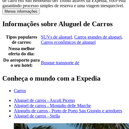
de carro em San Benedetto del Tronto através da Expedia, você está
garantindo processo simples de reserva e uma viagem inesquecível.
Menos informações
Informações sobre Aluguel de Carros
Tipos populares
SUVs de aluguel
,
Carros grandes de aluguel
,
de carros:
Carros econômicos de aluguel
Nossa melhor
oferta do dia:
Do aeroporto para
Busque transporte de
o seu hotel:
Conheça o mundo com a Expedia
Carros
Aluguel de carros - Ascoli Piceno
Aluguel de carros - Montalto delle Marche
Aluguéis de carros - Porto de Porto San Giorgio e arredores
Aluguel de carros - Stella