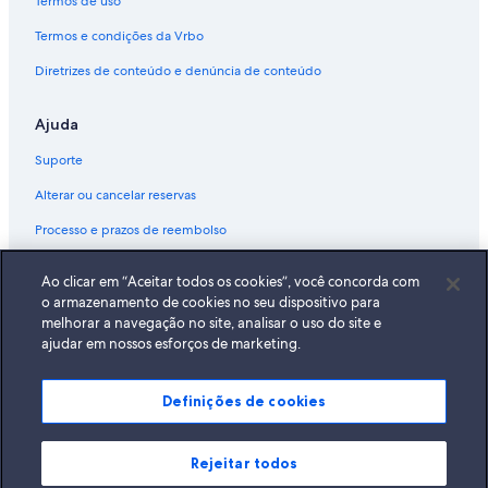
Termos de uso
Termos e condições da Vrbo
Diretrizes de conteúdo e denúncia de conteúdo
Ajuda
Suporte
Alterar ou cancelar reservas
Processo e prazos de reembolso
Reserve um voo usando um crédito da companhia aérea
Ao clicar em “Aceitar todos os cookies”, você concorda com
Documentos para viagens internacionais
o armazenamento de cookies no seu dispositivo para
melhorar a navegação no site, analisar o uso do site e
ajudar em nossos esforços de marketing.
Definições de cookies
A Expedia, Inc. não se responsabiliza pelo conteúdo dos sites externos.
© 2026 Expedia, Inc., uma empresa do Expedia Group. Todos os direitos
reservados Expedia e o logotipo da Expedia são marcas registradas da
Expedia, Inc.
Rejeitar todos