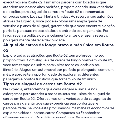
executivos em Route 62. Firmamos parceria com locadoras que
atendem aos nossos altos padrões, proporcionando uma variedade
de opções para aluguel de carros em Route 62 de renomadas
empresas como Localiza, Hertz e Unidas . Ao reservar seu automóvel
através da Expedia, você pode explorar uma ampla gama de
veículos e planos de aluguel, garantindo que você encontre a opção
perfeita para suas necessidades e dentro de seu orçamento. Por
favor, reveja a política de cancelamento antes de fazer a reserva,
pois geralmente oferece flexibilidade.
Aluguel de carros de longo prazo e mão única em Route
62
Explore todas as atrações que Route 62 tem a oferecer no seu
próprio ritmo. Com aluguéis de carros de longo prazo em Route 62,
você tem tempo de sobra para visitar todos os locais do seu
itinerário. Alugue um automóvel por período prolongado, como um
mês, e aproveite a oportunidade de explorar as diferentes
paisagens e pontos turísticos que tornam Route 62 único.
Tipos de aluguel de carros em Route 62
Na Expedia, entendemos que cada viagem é única, e nos
esforçamos para atender a todos os seus requisitos de aluguel de
carros em Route 62. Oferecemos uma variedade de categorias de
carros para garantir que sua experiência seja confortável e
personalizada. Se você está procurando uma maneira econômica de
explorar a cidade, nossos carros Compactos ou Econômicos
oferecem uma solução prática e econômica. Se a sua viagem