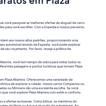
aratos em Plaza
 que você pesquise as melhores ofertas de aluguel de carro
es para você escolher. Com a Expedia e nossos parceiros,
atendem aos nossos altos padrões, proporcionando uma
 seu automóvel através da Expedia, você pode explorar
e seu orçamento. Por favor, reveja a política de
Altamira, você tem tempo de sobra para visitar todos os
ferentes paisagens e pontos turísticos que tornam Plaza
s em Plaza Altamira. Oferecemos uma variedade de
onômica de explorar a cidade, nossos carros Compactos ou
etes ou Minivans são uma excelente escolha. Se você
que você explore Plaza Altamira com estilo e conforto.
sso a ofertas exclusivas. Como bônus, os membros do
tes de férias ou futuros aluguéis de automóveis. Ao