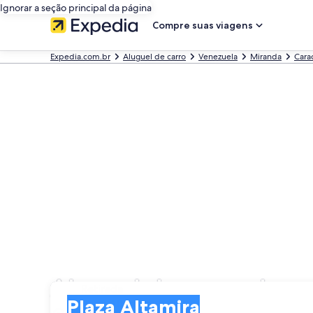
Ignorar a seção principal da página
Compre suas viagens
Expedia.com.br
Aluguel de carro
Venezuela
Miranda
Cara
Aluguel de carros bara
Retirada
Retirada
Plaza Altamira