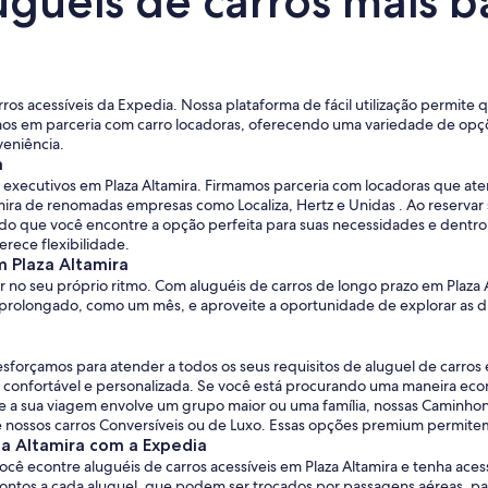
guéis de carros mais b
arros acessíveis da Expedia. Nossa plataforma de fácil utilização permite
mos em parceria com carro locadoras, oferecendo uma variedade de opçõ
eniência.
a
ros executivos em Plaza Altamira. Firmamos parceria com locadoras que 
mira de renomadas empresas como Localiza, Hertz e Unidas . Ao reservar
o que você encontre a opção perfeita para suas necessidades e dentro d
rece flexibilidade.
m Plaza Altamira
r no seu próprio ritmo. Com aluguéis de carros de longo prazo em Plaza 
 prolongado, como um mês, e aproveite a oportunidade de explorar as di
sforçamos para atender a todos os seus requisitos de aluguel de carro
ja confortável e personalizada. Se você está procurando uma maneira ec
 a sua viagem envolve um grupo maior ou uma família, nossas Caminhon
e nossos carros Conversíveis ou de Luxo. Essas opções premium permitem 
za Altamira com a Expedia
cê econtre aluguéis de carros acessíveis em Plaza Altamira e tenha ace
s a cada aluguel, que podem ser trocados por passagens aéreas, paco