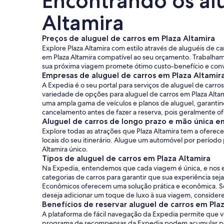
Encontrando os alu
Altamira
Preços de aluguel de carros em Plaza Altamira
Explore Plaza Altamira com estilo através de aluguéis de c
em Plaza Altamira compatível ao seu orçamento. Trabalha
sua próxima viagem promete ótimo custo-benefício e conv
Empresas de aluguel de carros em Plaza Altamir
A Expedia é o seu portal para serviços de aluguel de car
variedade de opções para aluguel de carros em Plaza Alta
uma ampla gama de veículos e planos de aluguel, garantind
cancelamento antes de fazer a reserva, pois geralmente ofe
Aluguel de carros de longo prazo e mão única e
Explore todas as atrações que Plaza Altamira tem a oferece
locais do seu itinerário. Alugue um automóvel por período
Altamira único.
Tipos de aluguel de carros em Plaza Altamira
Na Expedia, entendemos que cada viagem é única, e nos e
categorias de carros para garantir que sua experiência se
Econômicos oferecem uma solução prática e econômica. Se
deseja adicionar um toque de luxo à sua viagem, consider
Benefícios de reservar aluguel de carros em Pla
A plataforma de fácil navegação da Expedia permite que vo
programa de recompensas da Expedia podem acumular ponto