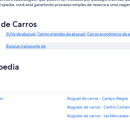
a Expedia, você está garantindo processo simples de reserva e uma viage
 de Carros
SUVs de aluguel
,
Carros grandes de aluguel
,
Carros econômicos de a
Busque transporte de
pedia
es
Aluguel de carros - Campo Alegre
Aluguéis de carros - Centro Comerc
Aluguéis de carros - Las Mercedes 