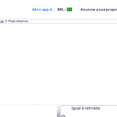
•
Abrir app
BRL
Anuncie a sua prop
cas
Plaza Altamira
tos em Plaza Altamira
Igual à retirada