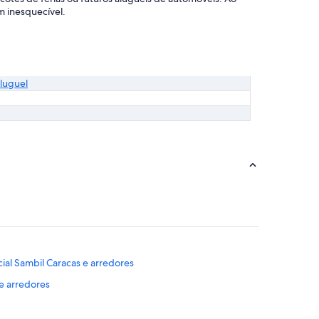
m inesquecível.
luguel
ial Sambil Caracas e arredores
e arredores