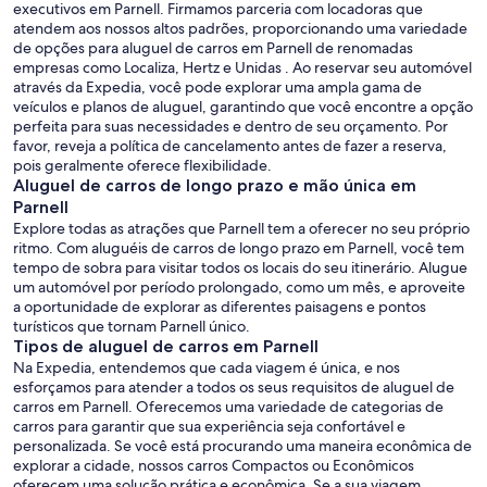
executivos em Parnell. Firmamos parceria com locadoras que
atendem aos nossos altos padrões, proporcionando uma variedade
de opções para aluguel de carros em Parnell de renomadas
empresas como Localiza, Hertz e Unidas . Ao reservar seu automóvel
através da Expedia, você pode explorar uma ampla gama de
veículos e planos de aluguel, garantindo que você encontre a opção
perfeita para suas necessidades e dentro de seu orçamento. Por
favor, reveja a política de cancelamento antes de fazer a reserva,
pois geralmente oferece flexibilidade.
Aluguel de carros de longo prazo e mão única em
Parnell
Explore todas as atrações que Parnell tem a oferecer no seu próprio
ritmo. Com aluguéis de carros de longo prazo em Parnell, você tem
tempo de sobra para visitar todos os locais do seu itinerário. Alugue
um automóvel por período prolongado, como um mês, e aproveite
a oportunidade de explorar as diferentes paisagens e pontos
turísticos que tornam Parnell único.
Tipos de aluguel de carros em Parnell
Na Expedia, entendemos que cada viagem é única, e nos
esforçamos para atender a todos os seus requisitos de aluguel de
carros em Parnell. Oferecemos uma variedade de categorias de
carros para garantir que sua experiência seja confortável e
personalizada. Se você está procurando uma maneira econômica de
explorar a cidade, nossos carros Compactos ou Econômicos
oferecem uma solução prática e econômica. Se a sua viagem