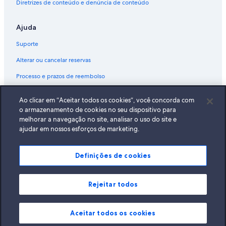
Diretrizes de conteúdo e denúncia de conteúdo
Ajuda
Suporte
Alterar ou cancelar reservas
Processo e prazos de reembolso
Reserve um voo usando um crédito da companhia aérea
Ao clicar em “Aceitar todos os cookies”, você concorda com
Documentos para viagens internacionais
o armazenamento de cookies no seu dispositivo para
melhorar a navegação no site, analisar o uso do site e
ajudar em nossos esforços de marketing.
Definições de cookies
A Expedia, Inc. não se responsabiliza pelo conteúdo dos sites externos.
© 2026 Expedia, Inc., uma empresa do Expedia Group. Todos os direitos
reservados Expedia e o logotipo da Expedia são marcas registradas da
Expedia, Inc.
Rejeitar todos
Aceitar todos os cookies