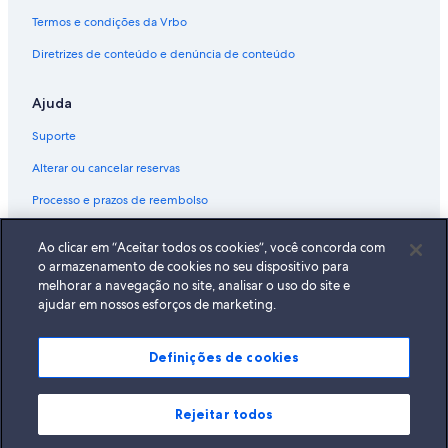
Termos e condições da Vrbo
Diretrizes de conteúdo e denúncia de conteúdo
Ajuda
Suporte
Alterar ou cancelar reservas
Processo e prazos de reembolso
Reserve um voo usando um crédito da companhia aérea
Ao clicar em “Aceitar todos os cookies”, você concorda com
Documentos para viagens internacionais
o armazenamento de cookies no seu dispositivo para
melhorar a navegação no site, analisar o uso do site e
ajudar em nossos esforços de marketing.
Definições de cookies
A Expedia, Inc. não se responsabiliza pelo conteúdo dos sites externos.
© 2026 Expedia, Inc., uma empresa do Expedia Group. Todos os direitos
reservados Expedia e o logotipo da Expedia são marcas registradas da
Expedia, Inc.
Rejeitar todos