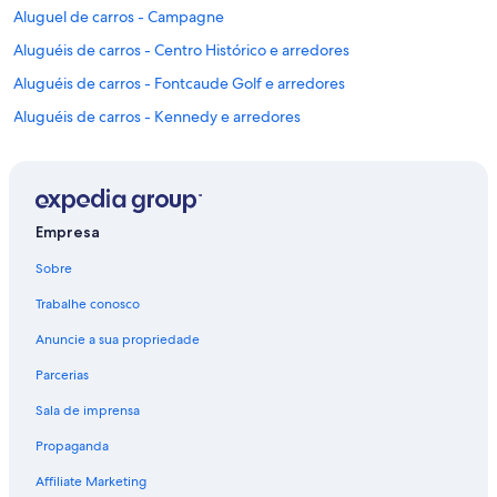
Aluguel de carros - Campagne
Aluguéis de carros - Centro Histórico e arredores
Aluguéis de carros - Fontcaude Golf e arredores
Aluguéis de carros - Kennedy e arredores
Aluguéis de carros - La Colline e arredores
Aluguel de carros - Lattes
Aluguel de carros - Mas-de-Londres
Empresa
Aluguéis de carros - Montpellier Centre e arredores
Sobre
Carros de aluguel - aeroporto de Montpellier - Mediterrâneo
Trabalhe conosco
Aluguel de carros - Montpellier
Anuncie a sua propriedade
Aluguéis de carros - Parc des Expositions de Nîmes e arredores
Parcerias
Aluguéis de carros - Saint-Martin e arredores
Sala de imprensa
Aluguel de carros - Sète
Propaganda
Aluguéis de carros - Montpellier Méditerranée Metrópole e
arredores
Affiliate Marketing