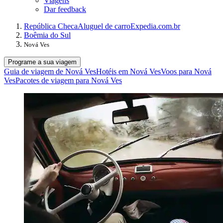
Viagens
Dar feedback
República Checa
Aluguel de carro
Expedia.com.br
Boêmia do Sul
Nová Ves
Programe a sua viagem
Guia de viagem de Nová Ves
Hotéis em Nová Ves
Voos para Nová
Ves
Pacotes de viagem para Nová Ves