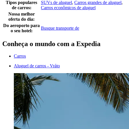
Tipos populares
SUVs de aluguel
,
Carros grandes de aluguel
,
de carros:
Carros econômicos de aluguel
Nossa melhor
oferta do dia:
Do aeroporto para
Busque transporte de
o seu hotel:
Conheça o mundo com a Expedia
Carros
Aluguel de carros - Vráto