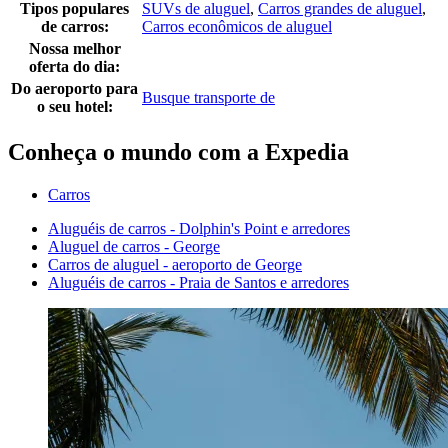
Tipos populares
SUVs de aluguel
,
Carros grandes de aluguel
,
de carros:
Carros econômicos de aluguel
Nossa melhor
oferta do dia:
Do aeroporto para
Busque transporte de
o seu hotel:
Conheça o mundo com a Expedia
Carros
Aluguéis de carros - Dolphin's Point e arredores
Aluguel de carros - George
Carros de aluguel - aeroporto de George
Aluguéis de carros - Praia de Santos e arredores