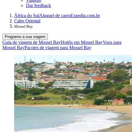
Viagens
Dar feedback
África do Sul
Aluguel de carro
Expedia.com.br
Cabo Oriental
Mossel Bay
Programe a sua viagem
Guia de viagem de Mossel Bay
Hotéis em Mossel Bay
Voos para
Mossel Bay
Pacotes de viagem para Mossel Bay