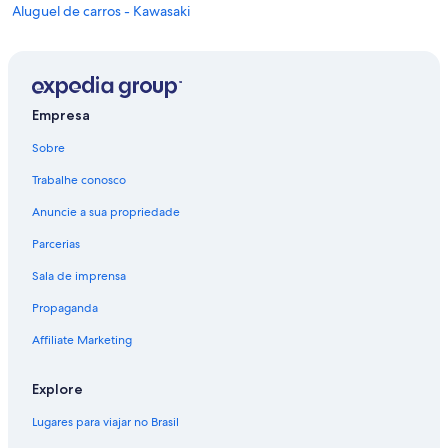
Aluguel de carros - Kawasaki
Aluguéis de carros - Naka e arredores
Aluguéis de carros - Tsurumi e arredores
Aluguéis de carros - Yokohama Arena e arredores
Empresa
Aluguéis de carros - Yokohama e arredores
Sobre
Aluguéis de carros - Kanagawa e arredores
Trabalhe conosco
Anuncie a sua propriedade
Parcerias
Sala de imprensa
Propaganda
Affiliate Marketing
Explore
Lugares para viajar no Brasil