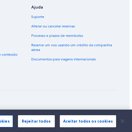
Ajuda
Suporte
Alterar ou cancelar reservas
Processo e prazos de reembolso
Reserve um voo usando um crédito da companhia
aérea
de conteúdo
Documentos para viagens internacionais
ão marcas registradas da Expedia, Inc.
okies
Rejeitar todos
Aceitar todos os cookies