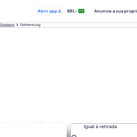
•
Abrir app
BRL
Anuncie a sua prop
Götaland
Gothenburg
ratos em Gothenburg
Igual à retirada