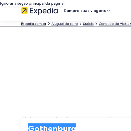
Ignorar a seção principal da página
Compre suas viagens
Expedia.com.br
Aluguel de carro
Suécia
Condado de Västra 
Aluguel de carros ba
Retirada
Retirada
Gothenburg