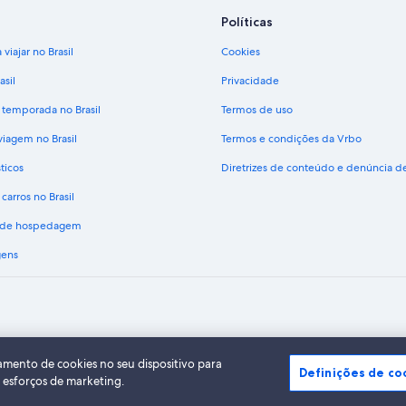
Políticas
viajar no Brasil
Cookies
asil
Privacidade
 temporada no Brasil
Termos de uso
viagem no Brasil
Termos e condições da Vrbo
ticos
Diretrizes de conteúdo e denúncia 
carros no Brasil
s de hospedagem
gens
A Expedia, Inc. não se responsabiliza pelo conteúdo dos sites externos.
do Expedia Group. Todos os direitos reservados Expedia e o logotipo da Expedia s
amento de cookies no seu dispositivo para
Definições de co
s esforços de marketing.