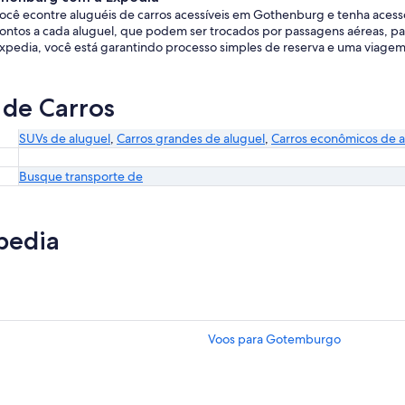
ocê econtre aluguéis de carros acessíveis em Gothenburg e tenha acess
s a cada aluguel, que podem ser trocados por passagens aéreas, paco
xpedia, você está garantindo processo simples de reserva e uma viagem
 de Carros
SUVs de aluguel
,
Carros grandes de aluguel
,
Carros econômicos de a
Busque transporte de
pedia
Voos para Gotemburgo