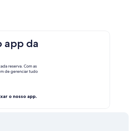
o app da
cada reserva. Com as
lém de gerenciar tudo
xar o nosso app.