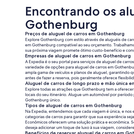
Encontrando os al
Gothenburg
Preços de aluguel de carros em Gothenburg
Explore Gothenburg com estilo através de aluguéis de carr
em Gothenburg compatível ao seu orçamento. Trabalhamos
sua próxima viagem promete ótimo custo-benefício e conv
Empresas de aluguel de carros em Gothenburg
A Expedia é o seu portal para serviços de aluguel de ca
variedade de opções para aluguel de carros em Gothenbur
ampla gama de veículos e planos de aluguel, garantindo qu
antes de fazer a reserva, pois geralmente oferece flexibili
Aluguel de carros de longo prazo e mão única 
Explore todas as atrações que Gothenburg tem a oferecer 
locais do seu itinerário. Alugue um automóvel por períod
Gothenburg único.
Tipos de aluguel de carros em Gothenburg
Na Expedia, entendemos que cada viagem é única, e nos 
categorias de carros para garantir que sua experiência se
Econômicos oferecem uma solução prática e econômica. Se
deseja adicionar um toque de luxo à sua viagem, consider
Benefícios de reservar aluguel de carros em G