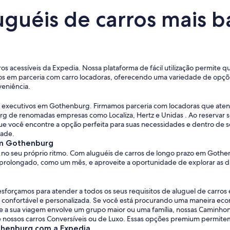
uguéis de carros mais 
os acessíveis da Expedia. Nossa plataforma de fácil utilização permite q
 em parceria com carro locadoras, oferecendo uma variedade de opções
eniência.
rros executivos em Gothenburg. Firmamos parceria com locadoras que at
g de renomadas empresas como Localiza, Hertz e Unidas . Ao reservar 
e você encontre a opção perfeita para suas necessidades e dentro de se
dade.
em Gothenburg
no seu próprio ritmo. Com aluguéis de carros de longo prazo em Gothen
o prolongado, como um mês, e aproveite a oportunidade de explorar as d
esforçamos para atender a todos os seus requisitos de aluguel de car
ja confortável e personalizada. Se você está procurando uma maneira ec
 a sua viagem envolve um grupo maior ou uma família, nossas Caminhon
e nossos carros Conversíveis ou de Luxo. Essas opções premium permit
othenburg com a Expedia