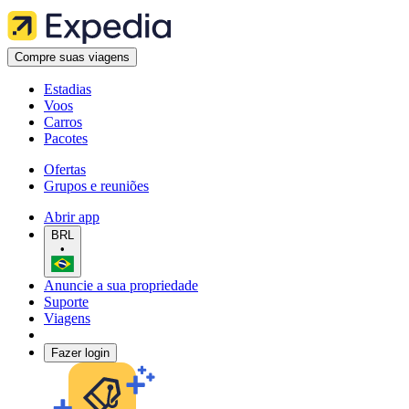
Compre suas viagens
Estadias
Voos
Carros
Pacotes
Ofertas
Grupos e reuniões
Abrir app
BRL
•
Anuncie a sua propriedade
Suporte
Viagens
Fazer login