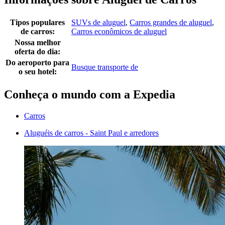
Tipos populares
SUVs de aluguel
,
Carros grandes de aluguel
,
de carros:
Carros econômicos de aluguel
Nossa melhor
oferta do dia:
Do aeroporto para
Busque transporte de
o seu hotel:
Conheça o mundo com a Expedia
Carros
Aluguéis de carros - Saint Paul e arredores