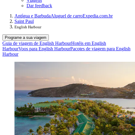
Viagens
Dar feedback
Antígua e Barbuda
Aluguel de carro
Expedia.com.br
Saint Paul
English Harbour
Programe a sua viagem
Guia de viagem de English Harbour
Hotéis em English
Harbour
Voos para English Harbour
Pacotes de viagem para English
Harbour