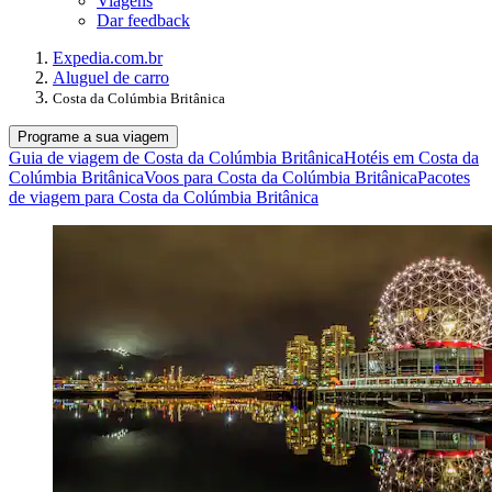
Viagens
Dar feedback
Expedia.com.br
Aluguel de carro
Costa da Colúmbia Britânica
Programe a sua viagem
Guia de viagem de Costa da Colúmbia Britânica
Hotéis em Costa da
Colúmbia Britânica
Voos para Costa da Colúmbia Britânica
Pacotes
de viagem para Costa da Colúmbia Britânica