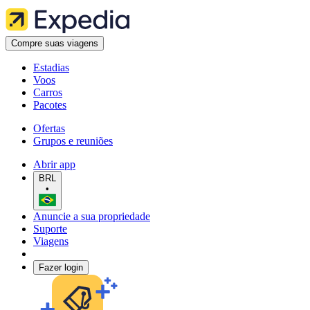
Compre suas viagens
Estadias
Voos
Carros
Pacotes
Ofertas
Grupos e reuniões
Abrir app
BRL
•
Anuncie a sua propriedade
Suporte
Viagens
Fazer login