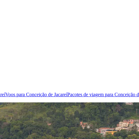
reí
Voos para Conceição de Jacareí
Pacotes de viagem para Conceição d