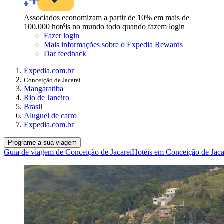
Associados economizam a partir de 10% em mais de
100.000 hotéis no mundo todo quando fazem login
Fazer login
Mais informações sobre o Expedia Rewards
Dar feedback
Expedia.com.br
Conceição de Jacareí
Mangaratiba
Rio de Janeiro
Brasil
Aluguel de carro
Expedia.com.br
Programe a sua viagem
Guia de viagem de Conceição de Jacareí
Hotéis em Conceição de Jaca