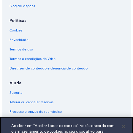
Blog de viagens
Políticas
Cookies
Privacidade
Termos de uso
Termos e condições da Vrbo
Diretrizes de conteúdo e denúncia de conteúdo
Ajuda
Suporte
Alterar ou cancelar reservas
Processo e prazos de reembolso
Reserve um voo usando um crédito da companhia aérea
Ao clicar em “Aceitar todos os cookies”, você concorda com
Documentos para viagens internacionais
o armazenamento de cookies no seu dispositivo para