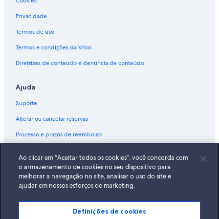
Cookies
Privacidade
Termos de uso
Termos e condições da Vrbo
Diretrizes de conteúdo e denúncia de conteúdo
Ajuda
Suporte
Alterar ou cancelar reservas
Processo e prazos de reembolso
Reserve um voo usando um crédito da companhia aérea
Ao clicar em “Aceitar todos os cookies”, você concorda com
Documentos para viagens internacionais
o armazenamento de cookies no seu dispositivo para
melhorar a navegação no site, analisar o uso do site e
ajudar em nossos esforços de marketing.
Definições de cookies
A Expedia, Inc. não se responsabiliza pelo conteúdo dos sites externos.