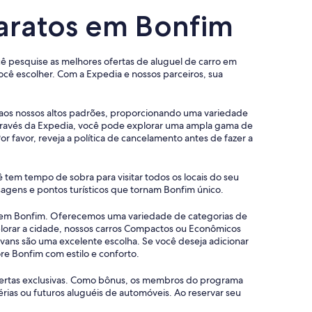
baratos em Bonfim
ocê pesquise as melhores ofertas de aluguel de carro em
ê escolher. Com a Expedia e nossos parceiros, sua
 aos nossos altos padrões, proporcionando uma variedade
através da Expedia, você pode explorar uma ampla gama de
 favor, reveja a política de cancelamento antes de fazer a
 tem tempo de sobra para visitar todos os locais do seu
agens e pontos turísticos que tornam Bonfim único.
os em Bonfim. Oferecemos uma variedade de categorias de
plorar a cidade, nossos carros Compactos ou Econômicos
ans são uma excelente escolha. Se você deseja adicionar
e Bonfim com estilo e conforto.
ofertas exclusivas. Como bônus, os membros do programa
as ou futuros aluguéis de automóveis. Ao reservar seu