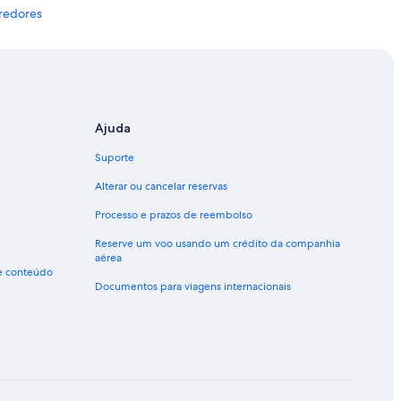
rredores
ade e arredores
arredores
a dos Reis e arredores
ada e arredores
Ajuda
uara e arredores
Suporte
Alterar ou cancelar reservas
nicipal de Angra dos Reis e arredores
Processo e prazos de reembolso
tas e arredores
Reserve um voo usando um crédito da companhia
rredores
aérea
de conteúdo
Documentos para viagens internacionais