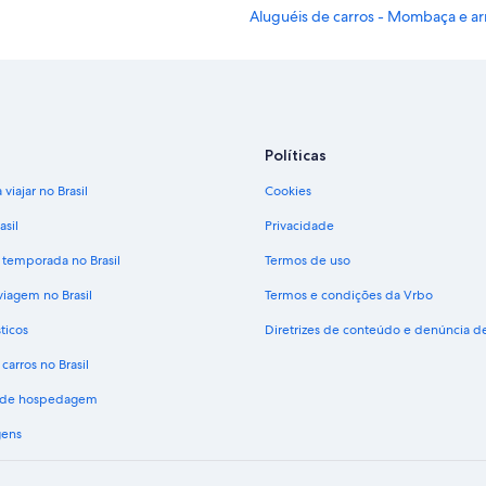
Aluguéis de carros - Mombaça e a
Aluguéis de carros - Ponta da Pied
Aluguéis de carros - Ponta Leste e 
Aluguéis de carros - Porto de Angr
Aluguéis de carros - Praia da Ense
Políticas
Aluguéis de carros - Praia da Piraq
viajar no Brasil
Cookies
Aluguel de carros - Praia Grande
asil
Privacidade
Aluguéis de carros - Prefeitura Mu
 temporada no Brasil
Termos de uso
Aluguéis de carros - Shopping Pira
viagem no Brasil
Termos e condições da Vrbo
Aluguéis de carros - Vila Velha e a
ticos
Diretrizes de conteúdo e denúncia 
carros no Brasil
s de hospedagem
gens