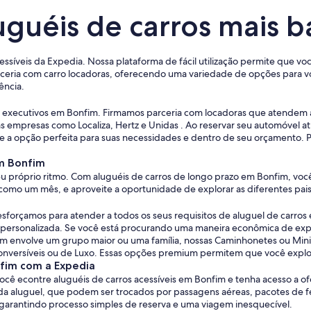
uguéis de carros mais 
essíveis da Expedia. Nossa plataforma de fácil utilização permite que v
eria com carro locadoras, oferecendo uma variedade de opções para voc
ência.
ros executivos em Bonfim. Firmamos parceria com locadoras que atendem
 empresas como Localiza, Hertz e Unidas . Ao reservar seu automóvel 
e a opção perfeita para suas necessidades e dentro de seu orçamento. Por
em Bonfim
u próprio ritmo. Com aluguéis de carros de longo prazo em Bonfim, você
como um mês, e aproveite a oportunidade de explorar as diferentes pais
sforçamos para atender a todos os seus requisitos de aluguel de carr
l e personalizada. Se você está procurando uma maneira econômica de ex
m envolve um grupo maior ou uma família, nossas Caminhonetes ou Miniv
onversíveis ou de Luxo. Essas opções premium permitem que você explor
nfim com a Expedia
ocê econtre aluguéis de carros acessíveis em Bonfim e tenha acesso a 
aluguel, que podem ser trocados por passagens aéreas, pacotes de féri
 garantindo processo simples de reserva e uma viagem inesquecível.