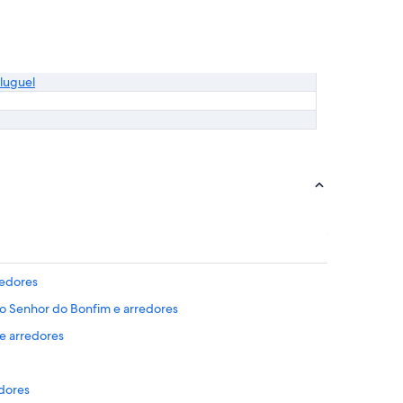
luguel
redores
so Senhor do Bonfim e arredores
 e arredores
edores