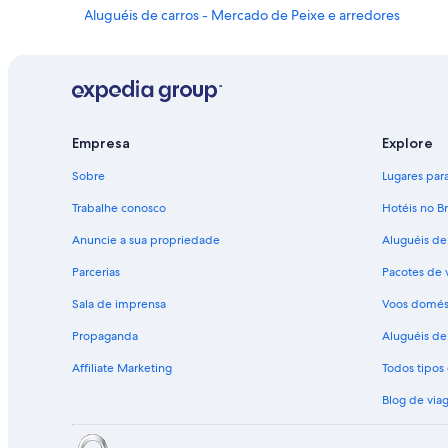
Aluguéis de carros - Mercado de Peixe e arredores
Aluguel de carros - Parque Belém
Aluguéis de carros - Ponta do Sapê e arredores
Aluguel de carros - Pontal
Aluguéis de carros - Praia da Baleia e arredores
Empresa
Explore
Aluguéis de carros - Praia da Mombaça e arredores
Sobre
Lugares para 
Aluguéis de carros - Praia Grande e arredores
Trabalhe conosco
Hotéis no Br
Aluguéis de carros - Prainha da Vila Velha e arredores
Anuncie a sua propriedade
Aluguéis de
Aluguéis de carros - Retiro e arredores
Parcerias
Pacotes de 
Aluguéis de carros - Tanguá e arredores
Sala de imprensa
Voos domés
Aluguéis de carros do tipo Van - Volta Redonda
Propaganda
Aluguéis de 
Affiliate Marketing
Todos tipo
Blog de via