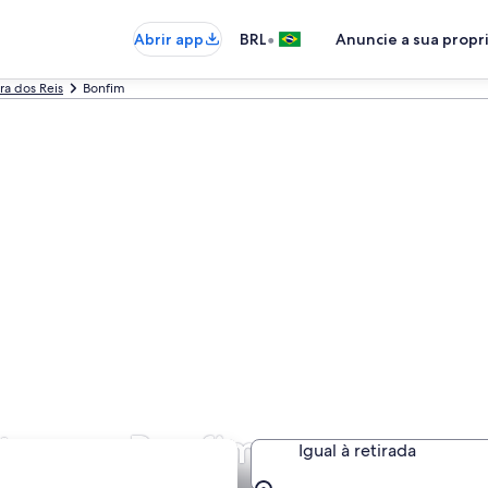
•
Abrir app
BRL
Anuncie a sua prop
ra dos Reis
Bonfim
atos em Bonfim
Igual à retirada