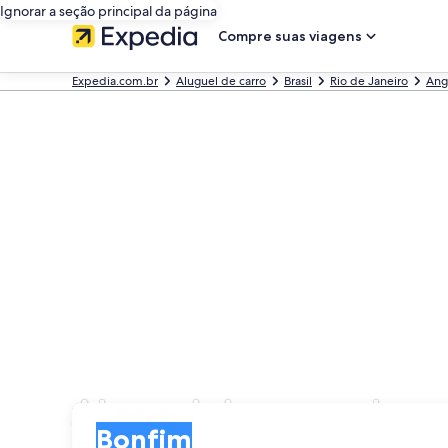
Ignorar a seção principal da página
Compre suas viagens
Expedia.com.br
Aluguel de carro
Brasil
Rio de Janeiro
Ang
Aluguel de carros bar
Retirada
Retirada
Bonfim