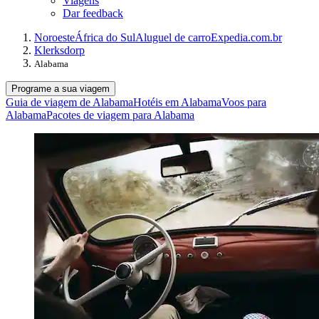
Viagens
Dar feedback
Noroeste
África do Sul
Aluguel de carro
Expedia.com.br
Klerksdorp
Alabama
Programe a sua viagem
Guia de viagem de Alabama
Hotéis em Alabama
Voos para
Alabama
Pacotes de viagem para Alabama