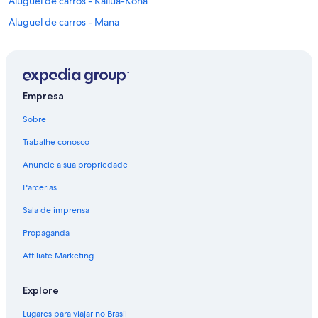
Aluguel de carros - Kailua-Kona
Aluguel de carros - Mana
Aluguéis de carros - Maui Spa Retreat e arredores
Aluguéis de carros - University of Hawaii at Hilo Botanical Gardens e
arredores
Empresa
Aluguéis de carros - University of Hawaii at Hilo e arredores
Aluguéis de carros - Condado de Hawaiʻi e arredores
Sobre
Aluguéis de carros - Condado de Maui e arredores
Trabalhe conosco
Aluguéis de carros - Havaí e arredores
Anuncie a sua propriedade
Parcerias
Sala de imprensa
Propaganda
Affiliate Marketing
Explore
Lugares para viajar no Brasil