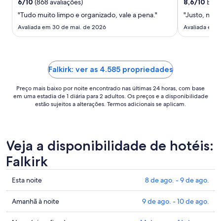
6
/
10
(868 avaliações)
8,6
/
10
Excel
uma
"Tudo muito limpo e organizado, vale a pena."
"Justo, norm
estadia
de
Avaliada em 30 de mai. de 2026
Avaliada em 
9
de
ago.
a
Falkirk: ver as 4.585 propriedades
10
Preço mais baixo por noite encontrado nas últimas 24 horas, com base
de
em uma estadia de 1 diária para 2 adultos. Os preços e a disponibilidade
ago..
estão sujeitos a alterações. Termos adicionais se aplicam.
Veja a disponibilidade de hotéis:
Falkirk
Confira
Esta noite
8 de ago. - 9 de ago.
os
preços
Confira
Amanhã à noite
9 de ago. - 10 de ago.
em
os