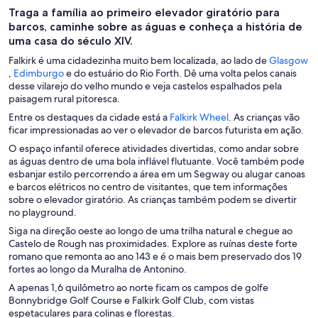
Traga a família ao primeiro elevador giratório para
barcos, caminhe sobre as águas e conheça a história de
uma casa do século XIV.
Falkirk é uma cidadezinha muito bem localizada, ao lado de
Glasgow
A
A
,
Edimburgo
e do estuário do Rio Forth. Dê uma volta pelos canais
b
b
desse vilarejo do velho mundo e veja castelos espalhados pela
r
r
paisagem rural pitoresca.
e
e
A
Entre os destaques da cidade está a
Falkirk Wheel
. As crianças vão
e
e
b
ficar impressionadas ao ver o elevador de barcos futurista em ação.
m
m
r
O espaço infantil oferece atividades divertidas, como andar sobre
u
u
e
as águas dentro de uma bola inflável flutuante. Você também pode
m
m
e
esbanjar estilo percorrendo a área em um Segway ou alugar canoas
a
a
m
e barcos elétricos no centro de visitantes, que tem informações
n
n
u
sobre o elevador giratório. As crianças também podem se divertir
o
o
m
no playground.
v
v
a
a
a
Siga na direção oeste ao longo de uma trilha natural e chegue ao
n
j
j
Castelo de Rough nas proximidades. Explore as ruínas deste forte
o
a
a
romano que remonta ao ano 143 e é o mais bem preservado dos 19
v
n
n
fortes ao longo da Muralha de Antonino.
a
e
e
j
A apenas 1,6 quilômetro ao norte ficam os campos de golfe
l
l
a
Bonnybridge Golf Course e Falkirk Golf Club, com vistas
a
a
n
espetaculares para colinas e florestas.