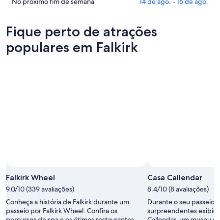
Falkirk
preços
Confira
No próximo fim de semana
14 de ago. - 16 de ago.
para
em
os
esta
Falkirk
preços
Fique perto de atrações
noite,
para
em
8
amanhã
Falkirk
populares em Falkirk
de
à
para
ago.
noite,
o
-
9
próximo
9
de
fim
de
ago.
de
ago.
-
semana,
10
14
de
de
ago.
ago.
-
16
de
ago.
Falkirk Wheel
Casa Callendar
9.0/10 (339 avaliações)
8.4/10 (8 avaliações)
Conheça a história de Falkirk durante um
Durante o seu passeio po
passeio por Falkirk Wheel. Confira os
surpreendentes exibiçõ
percursos de spa e os ótimos restaurantes
Callendar, um museu c