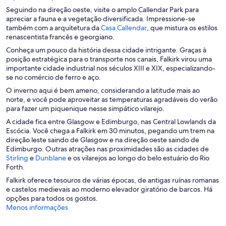
e
Seguindo na direção oeste, visite o amplo Callendar Park para
l
apreciar a fauna e a vegetação diversificada. Impressione-se
a
A
também com a arquitetura da
Casa Callendar
, que mistura os estilos
b
renascentista francês e georgiano.
r
Conheça um pouco da história dessa cidade intrigante. Graças à
e
posição estratégica para o transporte nos canais, Falkirk virou uma
e
importante cidade industrial nos séculos XIII e XIX, especializando-
m
se no comércio de ferro e aço.
u
O inverno aqui é bem ameno, considerando a latitude mais ao
m
norte, e você pode aproveitar as temperaturas agradáveis do verão
a
para fazer um piquenique nesse simpático vilarejo.
n
o
A cidade fica entre Glasgow e Edimburgo, nas Central Lowlands da
v
Escócia. Você chega a Falkirk em 30 minutos, pegando um trem na
a
direção leste saindo de Glasgow e na direção oeste saindo de
j
Edimburgo. Outras atrações nas proximidades são as cidades de
a
A
A
Stirling
e
Dunblane
e os vilarejos ao longo do belo estuário do Rio
n
b
b
Forth.
e
r
r
Falkirk oferece tesouros de várias épocas, de antigas ruínas romanas
l
e
e
e castelos medievais ao moderno elevador giratório de barcos. Há
a
e
e
opções para todos os gostos.
m
m
Menos informações
u
u
m
m