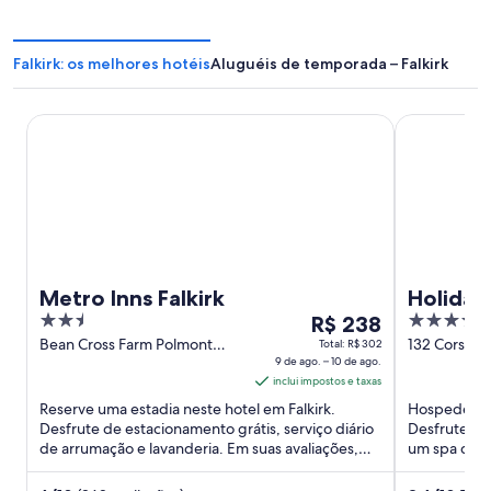
a
a
n
n
o
o
Falkirk: os melhores hotéis
Aluguéis de temporada – Falkirk
v
v
a
a
j
j
Metro Inns Falkirk
Holiday Inn
a
a
n
n
e
e
l
l
a
a
Metro Inns Falkirk
Holiday
2.5
O
4
R$ 238
IHG
out
preço
out
Bean Cross Farm Polmont
132 Corstor
Total: R$ 302
Falkirk Scotland
9 de ago. – 10 de ago.
Edinburgh 
of
é
of
inclui impostos e taxas
5
de
5
Reserve uma estadia neste hotel em Falkirk.
Hospede-se
R$ 238
Desfrute de estacionamento grátis, serviço diário
Desfrute de 
por
de arrumação e lavanderia. Em suas avaliações,
um spa de s
diária
nossos hóspedes ...
elogiam o ca
para