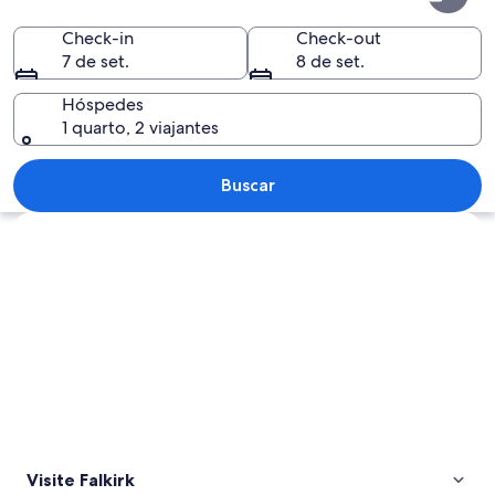
Check-in
Check-out
7 de set.
8 de set.
Hóspedes
1 quarto, 2 viajantes
Um edifício histórico com várias torre
Buscar
Explorar mapa
Visite Falkirk