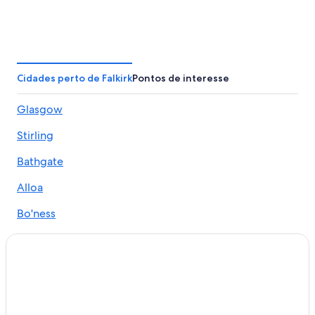
Cidades perto de Falkirk
Pontos de interesse
Glasgow
Stirling
Bathgate
Alloa
Bo'ness
Airdrie
Grangemouth
Edinburgo