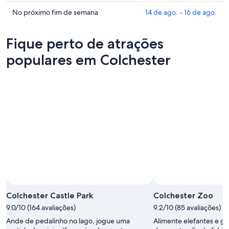
para
em
os
esta
Colchester
preços
Confira
No próximo fim de semana
14 de ago. - 16 de ago.
noite,
para
em
os
6
amanhã
Colchester
preços
Fique perto de atrações
de
à
para
em
ago.
noite,
este
Colchester
populares em Colchester
-
7
fim
para
7
de
de
o
de
ago.
semana,
próximo
ago.
-
7
fim
8
de
de
de
ago.
semana,
ago.
-
14
9
de
de
ago.
ago.
-
16
de
ago.
Colchester Castle Park
Colchester Zoo
9.0/10 (164 avaliações)
9.2/10 (85 avaliações)
Ande de pedalinho no lago, jogue uma
Alimente elefantes e gir