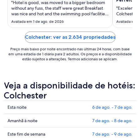
"Hotel is good, was moved to a bigger bedroom
estadia
without any fuss, the staff were great Breakfast
"Excelente 
de
was nice and hot and the swimming pool facilities
Colchester, 
9
were ok but a little tired Overall I would
Avaliada em 1 de ago. de 2026
Avaliada em 2
de
recommend this hotel, especially if going to the
ago.
zoo, a ten minute drive"
a
Colchester: ver as 2.634 propriedades
10
Preço mais baixo por noite encontrado nas últimas 24 horas, com base
de
em uma estadia de 1 diária para 2 adultos. Os preços e a disponibilidade
ago..
estão sujeitos a alterações. Termos adicionais se aplicam.
Veja a disponibilidade de hotéis:
Colchester
Confira
Esta noite
6 de ago. - 7 de ago.
os
preços
Confira
Amanhã à noite
7 de ago. - 8 de ago.
em
os
Colchester
preços
Confira
Este fim de semana
7 de ago. - 9 de ago.