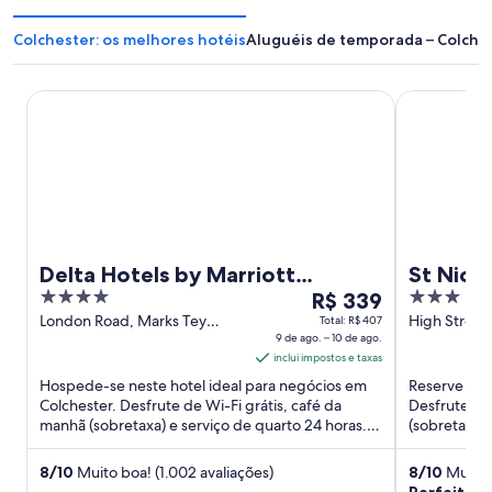
Colchester: os melhores hotéis
Aluguéis de temporada – Colche
Delta Hotels by Marriott Colchester
St Nicholas 
Delta Hotels by Marriott
St Nich
4
O
3
Colchester
R$ 339
out
preço
out
London Road, Marks Tey
High Street 
Total: R$ 407
Colchester England
9 de ago. – 10 de ago.
Colchester 
of
é
of
inclui impostos e taxas
5
de
5
Hospede-se neste hotel ideal para negócios em
Reserve uma
R$ 339
Colchester. Desfrute de Wi-Fi grátis, café da
Desfrute de 
por
manhã (sobretaxa) e serviço de quarto 24 horas.
(sobretaxa)
diária
Em suas avaliações, ...
(sobretaxa).
para
8
/
10
Muito boa! (1.002 avaliações)
8
/
10
Muito b
uma
Perfeita