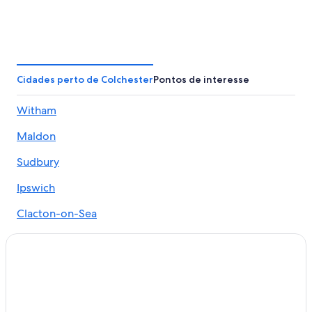
Cidades perto de Colchester
Pontos de interesse
Witham
Maldon
Sudbury
Ipswich
Clacton-on-Sea
Virley
Polstead
Halstead