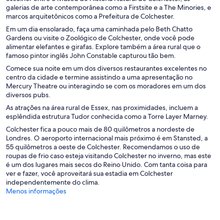
galerias de arte contemporânea como a Firstsite e a The Minories, e
marcos arquitetônicos como a Prefeitura de Colchester.
Em um dia ensolarado, faça uma caminhada pelo Beth Chatto
Gardens ou visite o Zoológico de Colchester, onde você pode
alimentar elefantes e girafas. Explore também a área rural que o
famoso pintor inglês John Constable capturou tão bem.
Comece sua noite em um dos diversos restaurantes excelentes no
centro da cidade e termine assistindo a uma apresentação no
Mercury Theatre ou interagindo se com os moradores em um dos
diversos pubs.
As atrações na área rural de Essex, nas proximidades, incluem a
esplêndida estrutura Tudor conhecida como a Torre Layer Marney.
Colchester fica a pouco mais de 80 quilômetros a nordeste de
Londres. O aeroporto internacional mais próximo é em Stansted, a
55 quilômetros a oeste de Colchester. Recomendamos o uso de
roupas de frio caso esteja visitando Colchester no inverno, mas este
é um dos lugares mais secos do Reino Unido. Com tanta coisa para
ver e fazer, você aproveitará sua estadia em Colchester
independentemente do clima.
Menos informações