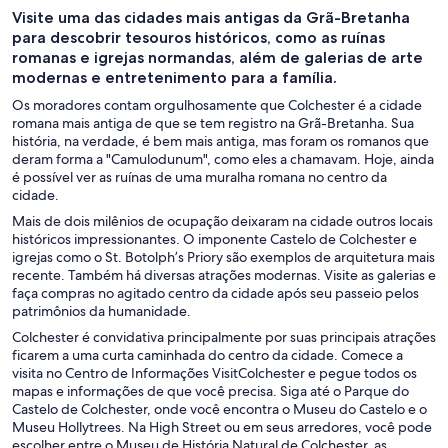
Visite uma das cidades mais antigas da Grã-Bretanha
para descobrir tesouros históricos, como as ruínas
romanas e igrejas normandas, além de galerias de arte
modernas e entretenimento para a família.
Os moradores contam orgulhosamente que Colchester é a cidade
romana mais antiga de que se tem registro na Grã-Bretanha. Sua
história, na verdade, é bem mais antiga, mas foram os romanos que
deram forma a "Camulodunum", como eles a chamavam. Hoje, ainda
é possível ver as ruínas de uma muralha romana no centro da
cidade.
Mais de dois milênios de ocupação deixaram na cidade outros locais
históricos impressionantes. O imponente Castelo de Colchester e
igrejas como o St. Botolph’s Priory são exemplos de arquitetura mais
recente. Também há diversas atrações modernas. Visite as galerias e
faça compras no agitado centro da cidade após seu passeio pelos
patrimônios da humanidade.
Colchester é convidativa principalmente por suas principais atrações
ficarem a uma curta caminhada do centro da cidade. Comece a
visita no Centro de Informações VisitColchester e pegue todos os
mapas e informações de que você precisa. Siga até o Parque do
Castelo de Colchester, onde você encontra o Museu do Castelo e o
Museu Hollytrees. Na High Street ou em seus arredores, você pode
escolher entre o Museu de História Natural de Colchester, as